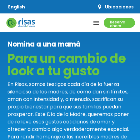
Ubicaciones
English
menu
Reserva
ahora
Nomina a una mamá
SERVICIOS
Para un cambio de
PRECIOS Y OFERTAS
look a tu gusto
RECURSOS
En Risas, somos testigos cada día de la fuerza
silenciosa de las madres; de cómo dan sin límites,
QUIÉNES SOMOS
aman con intensidad y, a menudo, sacrifican su
propio bienestar para que sus familias puedan
prosperar. Este Día de la Madre, queremos poner
de relieve esos gestos cotidianos de amor y
ofrecer a cambio algo verdaderamente especial.
CONCERTAR UNA CITA
Para rendir homenaje a las increíbles madres de