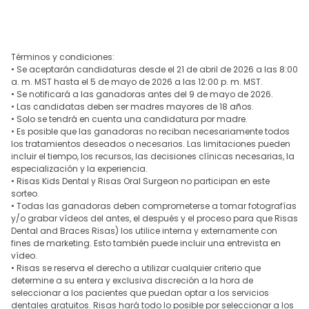
Términos y condiciones:
• Se aceptarán candidaturas desde el 21 de abril de 2026 a las 8:00
a. m. MST hasta el 5 de mayo de 2026 a las 12:00 p. m. MST.
• Se notificará a las ganadoras antes del 9 de mayo de 2026.
• Las candidatas deben ser madres mayores de 18 años.
• Solo se tendrá en cuenta una candidatura por madre.
• Es posible que las ganadoras no reciban necesariamente todos
los tratamientos deseados o necesarios. Las limitaciones pueden
incluir el tiempo, los recursos, las decisiones clínicas necesarias, la
especialización y la experiencia.
• Risas Kids Dental y Risas Oral Surgeon no participan en este
sorteo.
• Todas las ganadoras deben comprometerse a tomar fotografías
y/o grabar vídeos del antes, el después y el proceso para que Risas
Dental and Braces Risas) los utilice interna y externamente con
fines de marketing. Esto también puede incluir una entrevista en
vídeo.
• Risas se reserva el derecho a utilizar cualquier criterio que
determine a su entera y exclusiva discreción a la hora de
seleccionar a los pacientes que puedan optar a los servicios
dentales gratuitos. Risas hará todo lo posible por seleccionar a los