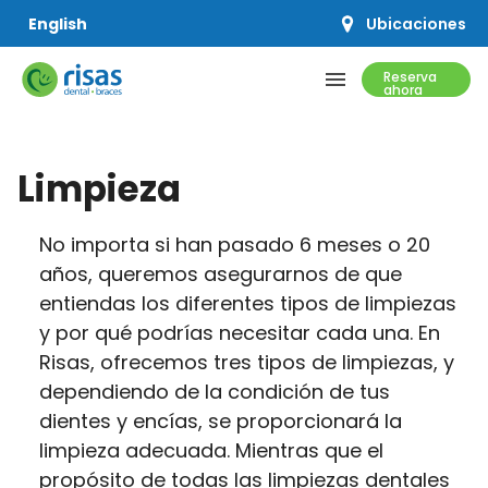
Ubicaciones
English
menu
Reserva
ahora
SERVICIOS
Limpieza
PRECIOS Y OFERTAS
No importa si han pasado 6 meses o 20
RECURSOS
años, queremos asegurarnos de que
entiendas los diferentes tipos de limpiezas
QUIÉNES SOMOS
y por qué podrías necesitar cada una. En
Risas, ofrecemos tres tipos de limpiezas, y
dependiendo de la condición de tus
dientes y encías, se proporcionará la
limpieza adecuada. Mientras que el
CONCERTAR UNA CITA
propósito de todas las limpiezas dentales