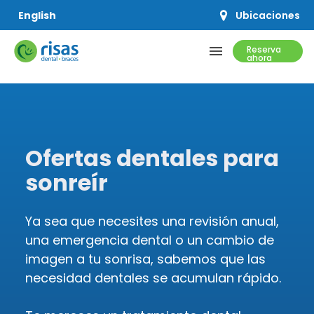
Sitewide SPA
Sitewide ENG
BF
Ubicaciones
English
menu
Reserva
ahora
SERVICIOS
PRECIOS Y OFERTAS
Ofertas dentales para
RECURSOS
sonreír
QUIÉNES SOMOS
Ya sea que necesites una revisión anual,
una emergencia dental o un cambio de
imagen a tu sonrisa, sabemos que las
necesidad dentales se acumulan rápido.
CONCERTAR UNA CITA