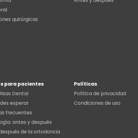
omía
Antes y después
oral
ones quirúrgicas
s para pacientes
Políticas
Risas Dental
Política de privacidad
des esperar
Condiciones de uso
as frecuentes
ogía: antes y después
después de la ortodoncia