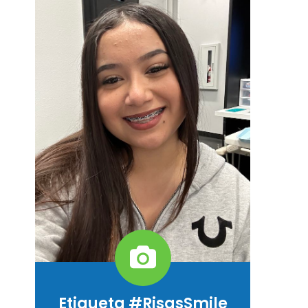
Etiqueta #RisasSmile