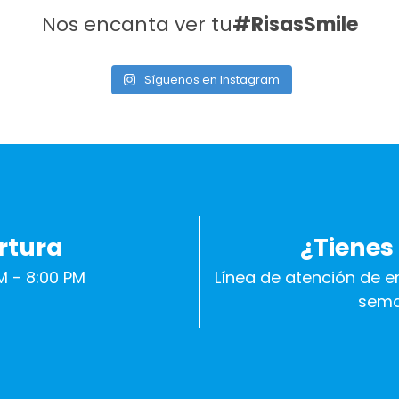
Nos encanta ver tu
#RisasSmile
Síguenos en Instagram
rtura
¿Tienes
M - 8:00 PM
Línea de atención de e
sema